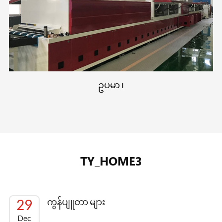
ဥပမာ ၊
TY_HOME3
29
ကွန်ပျူတာ များ
Dec