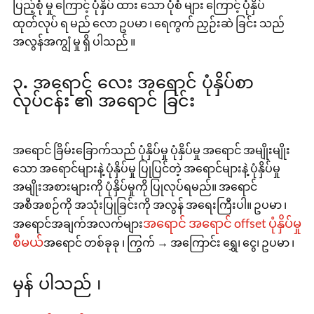
ပြည့်စုံ မှု ကြောင့် ပုံနှိပ် ထား သော ပုံစံ များ ကြောင့် ပုံနှိပ်
ထုတ်လုပ် ရ မည် လော ဥပမာ ၊ ရေကွက် ညှဉ်းဆဲ ခြင်း သည်
အလွန်အကျွံ မှု ရှိ ပါသည် ။
၃. အရောင် လေး အရောင် ပုံနှိပ်စာ
လုပ်ငန်း ၏ အရောင် ခြင်း
အရောင် ခြိမ်းခြောက်သည် ပုံနှိပ်မှု ပုံနှိပ်မှု အရောင် အမျိုးမျိုး
သော အရောင်များနဲ့ ပုံနှိပ်မှု ပြုပြင်တဲ့ အရောင်များနဲ့ ပုံနှိပ်မှု
အမျိုးအစားများကို ပုံနှိပ်မှုကို ပြုလုပ်ရမည်။ အရောင်
အစီအစဉ်ကို အသုံးပြုခြင်းကို အလွန် အရေးကြီးပါ။ ဥပမာ ၊
အရောင် အရောင် offset ပုံနှိပ်မှု
အရောင်အချက်အလက်များ
စီမယ်
အရောင် တစ်ခုခု ၊ ကြွက် → အကြောင်း ရွှေ၊ ငွေ၊ ဥပမာ ၊
မှန် ပါသည် ၊