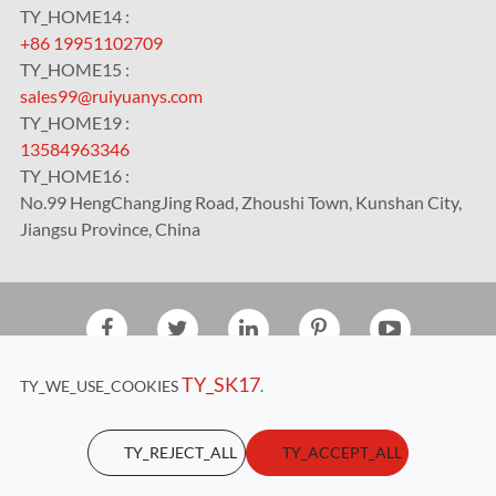
TY_HOME14 :
+86 19951102709
TY_HOME15 :
sales99@ruiyuanys.com
TY_HOME19 :
13584963346
TY_HOME16 :
No.99 HengChangJing Road, Zhoushi Town, Kunshan City,
Jiangsu Province, China
TY_2020
Kunshan RUIYUAN Intelligent Equipment Co., Ltd.
TY_SK17
TY_WE_USE_COOKIES
.
TY_HOME17
Sitemap
|
Privacy Policy
TY_REJECT_ALL
TY_ACCEPT_ALL