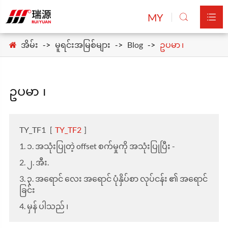
MY


အိမ်း
မူရင်းအမြစ်များ
Blog
ဥပမာ ၊
ဥပမာ ၊
TY_TF1
[
TY_TF2
]
1. ၁. အသုံးပြုတဲ့ offset စက်မှုကို အသုံးပြုပြီး -
2. ၂. အီး.
3. ၃. အရောင် လေး အရောင် ပုံနှိပ်စာ လုပ်ငန်း ၏ အရောင်
ခြင်း
4. မှန် ပါသည် ၊