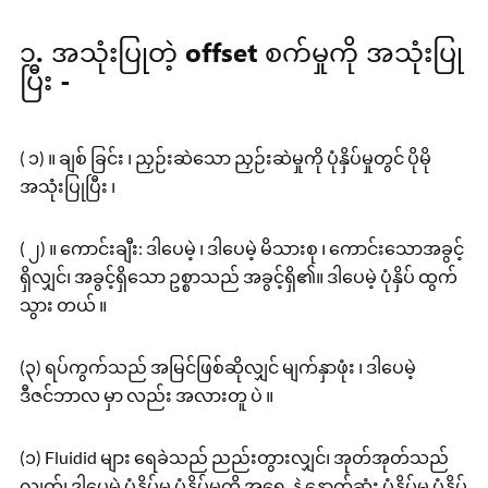
၁. အသုံးပြုတဲ့ offset စက်မှုကို အသုံးပြု
ပြီး -
( ၁) ။ ချစ် ခြင်း ၊ ညှဉ်းဆဲသော ညှဉ်းဆဲမှုကို ပုံနှိပ်မှုတွင် ပိုမို
အသုံးပြုပြီး ၊
( ၂) ။ ကောင်းချီး: ဒါပေမဲ့ ၊ ဒါပေမဲ့ မိသားစု ၊ ကောင်းသောအခွင့်
ရှိလျှင်၊ အခွင့်ရှိသော ဥစ္စာသည် အခွင့်ရှိ၏။ ဒါပေမဲ့ ပုံနှိပ် ထွက်
သွား တယ် ။
(၃) ရပ်ကွက်သည် အမြင်ဖြစ်ဆိုလျှင် မျက်နှာဖုံး ၊ ဒါပေမဲ့
ဒီဇင်ဘာလ မှာ လည်း အလားတူ ပဲ ။
(၁) Fluidid များ ရေခဲသည် ညည်းတွားလျှင်၊ အုတ်အုတ်သည်
လျက်၊ ဒါပေမဲ့ ပုံနှိပ်မှု ပုံနှိပ်မှုကို အရှေ့ နဲ့ နောက်ဆုံး ပုံနှိပ်မှု ပုံနှိပ်