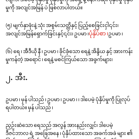
မှုကို အလျင်အမြန် ပဲ ဖြစ်လာပါတယ်။
(၅) မျက်နှာဖုံးနဲ့ သုံး အစွမ်းသတ္တိနှင့် ပြည့်စေခြင်းငှါ၎င်း၊
ပုံနှိပ်စာ ၊
အလျင်အမြန်ရှောက်ခြင်းနှင့်၎င်း၊ ဥပမာ ၊
ဥပမာ ၊
(၆) ရေ ၊ အီဒီယို နီ ၊ ဥပမာ ၊ ခိုင်ခံ့သော ရေနဲ့ အိန္ဒိယ နှင့် အားကန်း
မှုကန်တဲ့ အရောင် ၊ ရေနဲ့ မစင်ကြယ်သော အခွက်များ၊
၂. အီး.
ဥပမာ ၊ မှန် ပါသည် ၊ ဥပမာ ၊ ဥပမာ ၊ ၊ ဒါပေမဲ့ ပုံနှိပ်မှုကို ပြုလုပ်
ရပါတယ်။ မှန် ပါသည် ၊
ညှဉ်းဆဲသော ရေသည် အလွန် အားနည်းလျှင်၊ ဒါပေမဲ့
ဒီဇင်ဘာလ ရဲ့ အခြေအနေ ၊ ပုံနှိပ်ထားသော အခက်အခဲ များ ၏