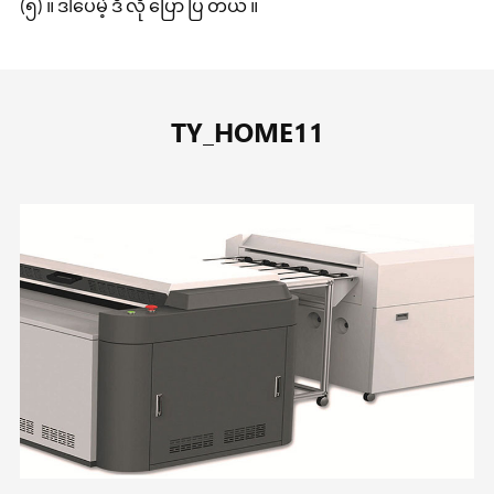
(၅) ။ ဒါပေမဲ့ ဒီ လို ပြော ပြ တယ် ။
TY_HOME11