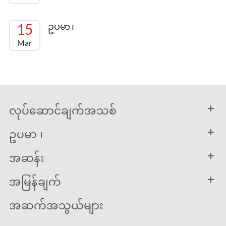
15
ဥပမာ ၊
Mar
လုပ်ဆောင်ချက်အသစ်
ဥပမာ ၊
အဆန်း
အမြန်ချက်
အဆက်အသွယ်များ