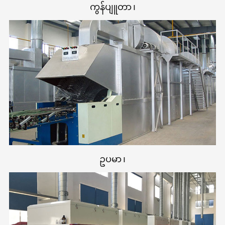
ကွန်ပျူတာ ၊
ဥပမာ ၊