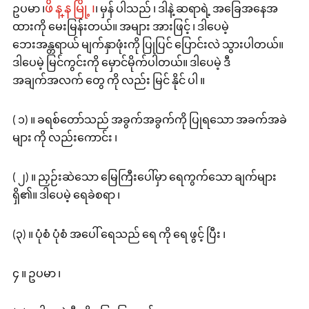
ဖိ န္ န မြို့ ၊
ဥပမာ ၊
၊ မှန် ပါသည် ၊ ဒါနဲ့ ဆရာရဲ့ အခြေအနေအ
ထားကို မေးမြန်းတယ်။ အများ အားဖြင့် ၊ ဒါပေမဲ့
ဘေးအန္တရာယ် မျက်နှာဖုံးကို ပြုပြင် ပြောင်းလဲ သွားပါတယ်။
ဒါပေမဲ့ မြင်ကွင်းကို မှောင်မိုက်ပါတယ်။ ဒါပေမဲ့ ဒီ
အချက်အလက် တွေ ကို လည်း မြင် နိုင် ပါ ။
( ၁) ။ ခရစ်တော်သည် အခွက်အခွက်ကို ပြုရသော အခက်အခဲ
များ ကို လည်းကောင်း ၊
( ၂) ။ ညှဉ်းဆဲသော မြေကြီးပေါ်မှာ ရေကွက်သော ချက်များ
ရှိ၏။ ဒါပေမဲ့ ရေခဲစရာ ၊
(၃) ။ ပုံစံ ပုံစံ အပေါ် ရေသည် ရေ ကို ရေ ဖွင့် ပြီး ၊
၄ ။ ဥပမာ ၊