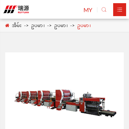
MY


အိမ်း
ဥပမာ ၊
ဥပမာ ၊
ဥပမာ ၊