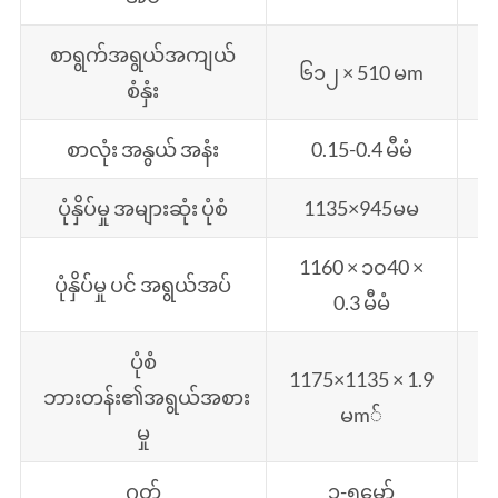
စာရွက်အရွယ်အကျယ်
၆၁၂ × 510 မm
၆
စံနှံး
စာလုံး အနွယ် အနံး
0.15-0.4 မီမံ
ပုံနှိပ်မှု အများဆုံး ပုံစံ
1135×945မမ
1160 × ၁၀40 ×
1
ပုံနှိပ်မှု ပင် အရွယ်အပ်
0.3 မီမံ
ပုံစံ
1175×1135 × 1.9
ဘားတန်း၏အရွယ်အစား
မm်
မှု
ဂုတ်
၃-၅မော်