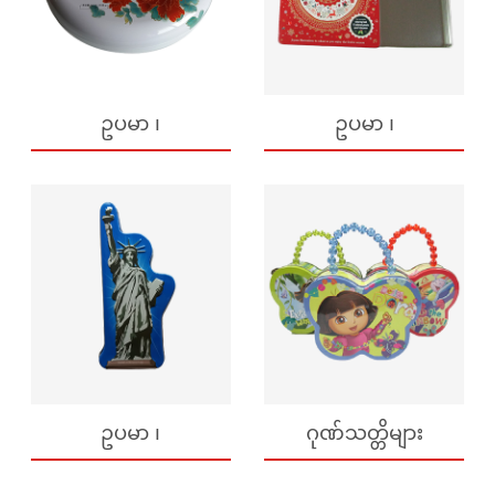
ဥပမာ ၊
ဥပမာ ၊
ဥပမာ ၊
ဂုဏ်သတ္တိများ