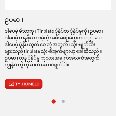
ဥပမာ ၊
ဒါပေမဲ့ မိသားစု ၊ Tinplate ပုံနှိပ်စာ ပုံနှိပ်မှုကို ၊ ဥပမာ ၊
ဒါပေမဲ့ တန်ဖိုး ထားခဲ့တဲ့ အစီအစဉ်က္ကေတယု ဥပမာ ၊
ဒါပေမဲ့ ပုံနှိပ် ထုတ် ဝေ တဲ့ အတွက် ၊ သုံး-ဖျက်ဆီး
များသည် tinplate သုံး-စီအွက်များဟု ခေါ်ဆိုသည် ။
ဥပမာ ၊ တန် ပုံနှိပ်မှု ကုလားအချက်အလက်အတွက်
ကျွန်ုပ် တို့ ကို ဆက် ဆောင်ရွက်ပါ။
TY_HOME10