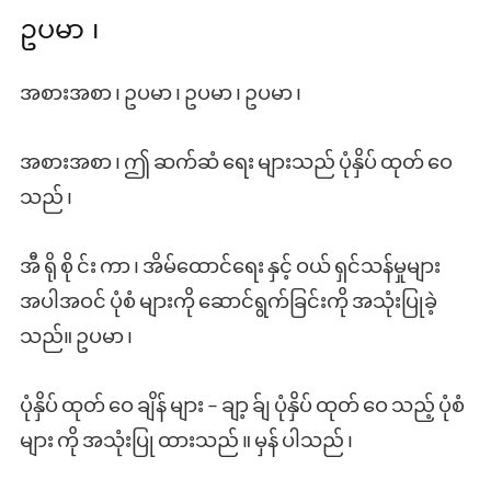
ဥပမာ ၊
အစားအစာ ၊ ဥပမာ ၊ ဥပမာ ၊ ဥပမာ ၊
အစားအစာ ၊ ဤ ဆက်ဆံ ရေး များသည် ပုံနှိပ် ထုတ် ဝေ
သည် ၊
အီ ရို စို င်း ကာ ၊ အိမ်ထောင်ရေး နှင့် ဝယ် ရှင်သန်မှုများ
အပါအဝင် ပုံစံ များကို ဆောင်ရွက်ခြင်းကို အသုံးပြုခဲ့
သည်။ ဥပမာ ၊
ပုံနှိပ် ထုတ် ဝေ ချိန် များ – ချာ့ ခ်ျ ပုံနှိပ် ထုတ် ဝေ သည့် ပုံစံ
များ ကို အသုံးပြု ထားသည် ။ မှန် ပါသည် ၊