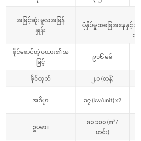
အမြင့်ဆုံး မူလအမြန်
ပုံနှိပ်မှု အခြေအနေ နှင့် အသုံ
နှုန်း
အနှ
ဖိုင်ဖောင်တဲ့ ဇယား၏ အ
၉၁၆ မမ်
မြင့်
ဖိုင်ထုတ်
၂.၀ (တုန်)
အဓိပ္ပာ
၁၇ (kw/unit) x2
၁
၈၀ ၁၀၀ (m³ /
ဥပမာ ၊
ဟင်း)