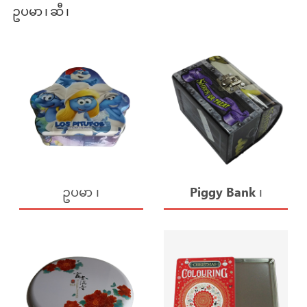
ဥပမာ ၊ ဆီ ၊
ဥပမာ ၊
Piggy Bank ၊