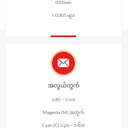
0.01mm
≤ 0.005 များ

အလွယ်တွက်
၀.85 ~ ၁.၁၁၊
Magenta (M) အတွက်
Cyan (C) ၁.၃၀ ~ ၁.၆၀၊