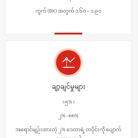
ကွက် (BK) အတွက် ၁.၆၀ ~ ၁.၉၀

ချာ့ချင်မှုများ
≤၅% ၊
၂% -၈၈%
အရောင်မျဉ်းထားတဲ့ ၂% ဒေတာရဲ့ တပိုင်းကို ပျောက်