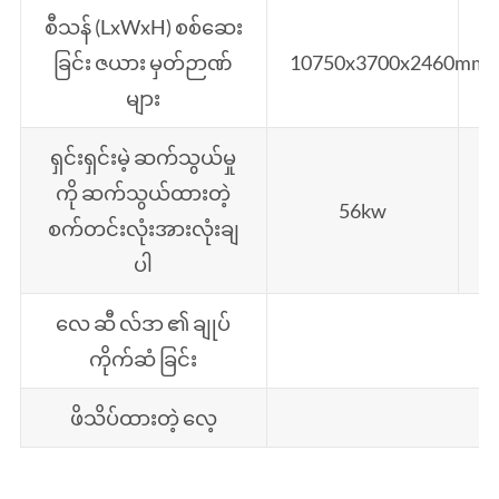
စီသန် (LxWxH) စစ်ဆေး
ခြင်း ဇယား မှတ်ဉာဏ်
10750x3700x2460mm
1
များ
ရှင်းရှင်းမဲ့ ဆက်သွယ်မှု
ကို ဆက်သွယ်ထားတဲ့
56kw
စက်တင်းလုံးအားလုံးချ
ပါ
လေ ဆီ လ်ဒာ ၏ ချုပ်
ကိုက်ဆံ ခြင်း
ဖိသိပ်ထားတဲ့ လေ့