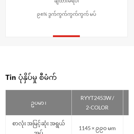
ချထားမရပါ
၉၈% ဒွက်ကွက်ကွက်ကွက် မပ်
Tin ပုံနှိပ်မှု စီမံက်
RYYT2453W /
ဥပမာ ၊
2-COLOR
စာလုံး အမြင့်ဆုံး အရွယ်
1145 × ၉၉၀ မm
1
အပ်