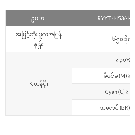
ဥပမာ ၊
RYYT 4453/4-
အမြင့်ဆုံး မူလအမြန်
၆၅၀ ဒိုက်
နှုန်း
≥ ၃၀%
မီဇင်မ (M) ≥
K တန်ဖိုး
Cyan (C) ≥ 
အရောင် (BK) 