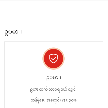
ဥပမာ ၊

ဥပမာ ၊
၉၈% ထက် ထာဝရ ဒယ် လျှင် ၊
တန်ဖိုး K: အရောင် (Y) ≥ ၃၀%