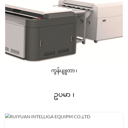
ကွန်ပျူတာ ၊
ဥပမာ ၊