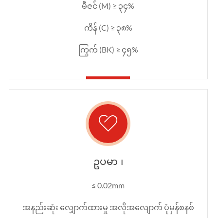
မီဇင် (M) ≥ ၃၄%
ကိန် (C) ≥ ၃၈%
ကြွက် (BK) ≥ ၄၅%

ဥပမာ ၊
≤ 0.02mm
အနည်းဆုံး လျှောက်ထားမှု အလိုအလျောက် ပုံမှန်စနစ်