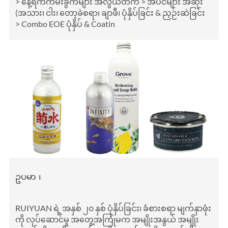
> နေ့ရက်ကမ်းခွက်များ အလွယ်တက် > အပင်များ အဆုံး
(အသား၊ ငါး၊ တော့ခဲစရာ၊ ချာဖီ၊ ပုံနှိပ်ခြင်း & ညှဉ်းဆဲခြင်း
> Combo EOE ပုံနှိပ် & Coatin
ဥပမာ ၊
RUIYUAN ရဲ့ အနှစ် ၂၀ နှစ် ပုံနှိပ်ခြင်း၊ ခံစားစရာ မျက်နှာဖုံး
ကို လုပ်ဆောင်မှု အတွေ့အကြုံမက အမျိုးအနွယ် အမျိုး