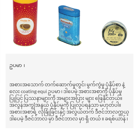
ဥပမာ ၊
အစားအသောက် တက်ဆောက်မှုတွင်၊
မွက်ကွဲမှု ပုံနှိပ်စာ
နဲ့
လေး coating equi ဥပမာ ၊ ဒါပေမဲ့ အစားအစာကို ပုံနှိပ်မှု
ပြုပြင် ပြဿနာများကို အများအပြား များ ဖြေနိုင်တယ်။
အလွန်အကျွံအနွယ် ပုံနှိပ်မှုကို ပြုလုပ်ရန်သာ မဟုတ်ပါ။
အစားအစာရဲ့ လုံခြုံခြင်းနှင့် အလွယ်တက် ဒီဇင်ဘာလက္တယ္
ဒါပေမဲ့ ဒီဇင်ဘာလ မှာ ဒီဇင်ဘာလ မှာ ရှိ တယ် ။ ခရစ်ယာန် ၊