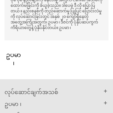
ထောက်မခြင်းကို ခံယူခဲ့သည်။ ဒါပေမဲ့ ဒီ လို ပြော ပြ
တယ် ။ နည်းစနစ်ကို တည်ဆောက်မှု ပြုပြင် ပြောင်းလဲမှု
ကို လုပ်ဆောင်ခြင်းတွင် အနှစ် ၂၀ ကျော်ရှိနေတဲ့
အတွေ့အကြုံအတွက်၊ ဥပမာ ၊ ဒီဇင်ကို ပုံနှိပ်ဆပ်ကွက်
ကိရိယာတွေနဲ့ ပုံနှိပ်နိုင်တယ်။ ဥပမာ ၊
ဥပမာ
၊
လုပ်ဆောင်ချက်အသစ်
ဥပမာ ၊