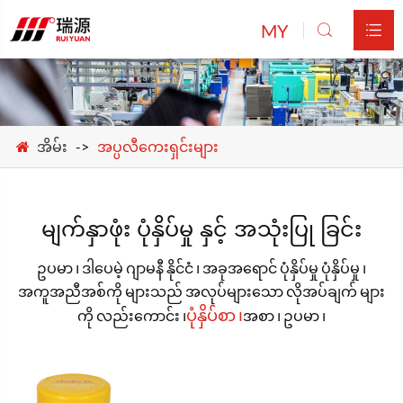
MY


အိမ်း
အပ္ပလီကေးရှင်းများ
မျက်နှာဖုံး ပုံနှိပ်မှု နှင့် အသုံးပြု ခြင်း
ဥပမာ ၊ ဒါပေမဲ့ ဂျာမနီ နိုင်ငံ ၊ အခုအရောင် ပုံနှိပ်မှု ပုံနှိပ်မှု ၊
အကူအညီအစ်ကို များသည် အလုပ်များသော လိုအပ်ချက် များ
ပုံနှိပ်စာ ၊
ကို လည်းကောင်း ၊
အစာ ၊ ဥပမာ ၊