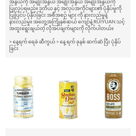
အနွယ်ကို အမျိုးအနွယ် အမျိုးအနွယ် အမျိုးအနွယ်ကို
ပြုလုပ်ရမည်။ ဒုတိယ နှင့် အလုပ်အကိုင်များ၏ ပုံနှိပ်မှုကို
ပြုပြင်ပ် ပုံနှိပ်ခြင်း အစီအစဉ် များ ကို နားလည်မှုနဲ့
နားလည်မှု။ အတွေ့အကြုံနှစ်ဆယ် ကျော်နဲ့ RUIYUAN သင့်
အထူးရွေးချယ်တဲ့ လိုအပ်ချက်များကို လိုက်ပါတယ်။
> နေ့ရက် ရေခဲ ဆီကွယ် > နေ့ ရက် ခုနစ် ဆက်ဆံ ပြီး ပုံနှိပ်
ခြင်း