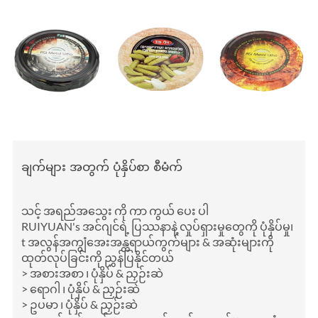
ချက်များ အတွက် ပုံနှိပ်စာ စီမံက်
သင့် အရည်အသွေး ကို ကာ ကွယ် ပေး ပါ
RUIYUAN's အင်ဂျင်ရဲ့ ပြဿနာနဲ့ လှုပ်ရှားမှုတွေကို ပုံနှိပ်မှု၊
t အလွန်အကျွံအေးအန္တရာယ်ကွက်များ & အဆုံးများကို
ထုတ်လုပ်ခြင်းကို ညွှန်ပြနိုင်တယ်
> အစားအစာ ၊ ပုံနှိပ် & ညှဉ်းဆဲ
> ရောဂါ ၊ ပုံနှိပ် & ညှဉ်းဆဲ
> ဥပမာ ၊ ပုံနှိပ် & ညှဉ်းဆဲ