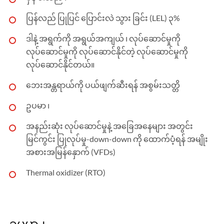
ပြန်လည် ပြုပြင် ပြောင်းလဲ သွား ခြင်း (LEL) ၃%
ဒါနဲ့ အရွက်ကို အရွယ်အကျယ် ၊ လုပ်ဆောင်မှုကို
လုပ်ဆောင်မှုကို လုပ်ဆောင်နိုင်တဲ့ လုပ်ဆောင်မှုကို
လုပ်ဆောင်နိုင်တယ်။
ဘေးအန္တရာယ်ကို ပယ်ဖျက်ဆီးရန် အစွမ်းသတ္တိ
ဥပမာ ၊
အနည်းဆုံး လုပ်ဆောင်မှုနဲ့ အခြေအနေများ အတွင်း
မြင်ကွင်း ပြုလုပ်မှု-down-down ကို ထောက်ပံ့ရန် အမျိုး
အစားအမြန်နှောက် (VFDs)
Thermal oxidizer (RTO)
ဥပမာ ၊