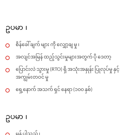
ဥပမာ ၊
စိန်ခေါ် ချက် များ ကို လျှော့ချ မှု ၊
အလျင်အမြန် ထည့်သွင်းမှုများအတွက် ပို ဒေတာ့
ပြောင်းလဲ သွားမှု (RTO) ရှိ အသုံးအနှုန်း ပြုလုပ်မှု နှင့်
အကျွမ်းတဝင် မှု
ရှေ့နောက် အသက် ရှင် နေရာ (၁၀၀ နှစ်)
ဥပမာ ၊
မှန် ပါသည် ၊