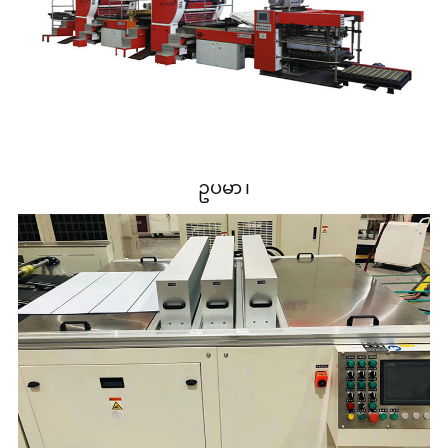
ဥပမာ ၊