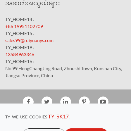
အဆက်အသွယ်များ
TY_HOME14 :
+86 19951102709
TY_HOME15 :
sales99@ruiyuanys.com
TY_HOME19 :
13584963346
TY_HOME16 :
No.99 HengChangJing Road, Zhoushi Town, Kunshan City,
Jiangsu Province, China
TY_2020
Kunshan RUIYUAN Intelligent Equipment Co., Ltd.
TY_SK17
TY_WE_USE_COOKIES
.
TY_HOME17
Sitemap
|
Privacy Policy