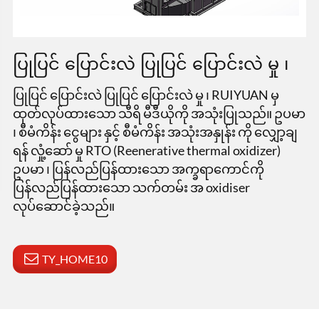
ပြုပြင် ပြောင်းလဲ ပြုပြင် ပြောင်းလဲ မှု ၊
ပြုပြင် ပြောင်းလဲ ပြုပြင် ပြောင်းလဲ မှု ၊ RUIYUAN မှ
ထုတ်လုပ်ထားသော သီရိ မီဒီယိုကို အသုံးပြုသည်။ ဥပမာ
၊ စီမံကိန်း ငွေများ နှင့် စီမံကိန်း အသုံးအနှုန်း ကို လျှော့ချ
ရန် လှုံ့ဆော် မှု RTO (Reenerative thermal oxidizer)
ဥပမာ ၊ ပြန်လည်ပြန်ထားသော အက္ခရာကောင်ကို
ပြန်လည်ပြန်ထားသော သက်တမ်း အ oxidiser
လုပ်ဆောင်ခဲ့သည်။
TY_HOME10