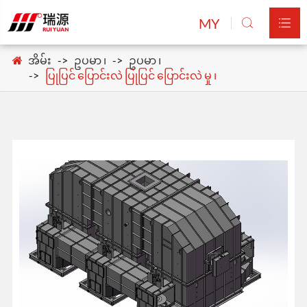
MY


အိမ်း
ဥပမာ ၊
ဥပမာ ၊
ပြုပြင် ပြောင်းလဲ ပြုပြင် ပြောင်းလဲ မှု ၊