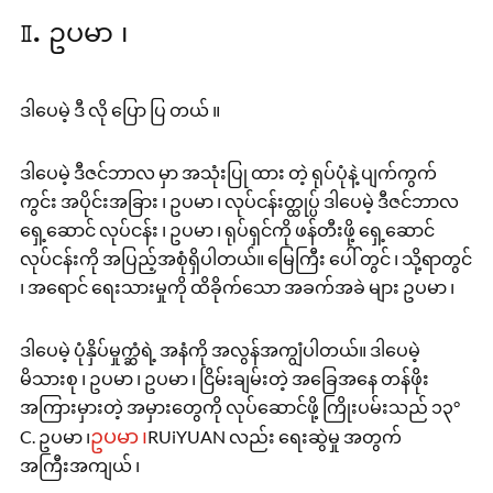
Ⅱ. ဥပမာ ၊
ဒါပေမဲ့ ဒီ လို ပြော ပြ တယ် ။
ဒါပေမဲ့ ဒီဇင်ဘာလ မှာ အသုံးပြု ထား တဲ့ ရုပ်ပုံနဲ့ ပျက်ကွက်
ကွင်း အပိုင်းအခြား ၊ ဥပမာ ၊ လုပ်ငန်းတ္ထုပ္ပ် ဒါပေမဲ့ ဒီဇင်ဘာလ
ရှေ့ဆောင် လုပ်ငန်း ၊ ဥပမာ ၊ ရုပ်ရှင်ကို ဖန်တီးဖို့ ရှေ့ဆောင်
လုပ်ငန်းကို အပြည့်အစုံရှိပါတယ်။ မြေကြီး ပေါ် တွင် ၊ သို့ရာတွင်
၊ အရောင် ရေးသားမှုကို ထိခိုက်သော အခက်အခဲ များ ဥပမာ ၊
ဒါပေမဲ့ ပုံနှိပ်မှုက္ဆံရဲ့ အနံကို အလွန်အကျွံပါတယ်။ ဒါပေမဲ့
မိသားစု ၊ ဥပမာ ၊ ဥပမာ ၊ ငြိမ်းချမ်းတဲ့ အခြေအနေ တန်ဖိုး
အကြားမှားတဲ့ အမှားတွေကို လုပ်ဆောင်ဖို့ ကြိုးပမ်းသည် ၁၃°
ဥပမာ ၊
C. ဥပမာ ၊
RUiYUAN လည်း ရေးဆွဲမှု အတွက်
အကြီးအကျယ် ၊