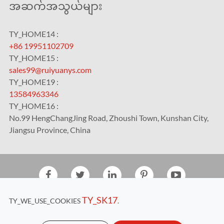
အဆက်အသွယ်များ
TY_HOME14 :
+86 19951102709
TY_HOME15 :
sales99@ruiyuanys.com
TY_HOME19 :
13584963346
TY_HOME16 :
No.99 HengChangJing Road, Zhoushi Town, Kunshan City,
Jiangsu Province, China
TY_2020
Kunshan RUIYUAN Intelligent Equipment Co., Ltd.
TY_SK17
TY_WE_USE_COOKIES
.
TY_HOME17
Sitemap
|
Privacy Policy