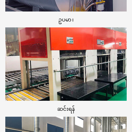
ဥပမာ ၊
ဆင်းရန်