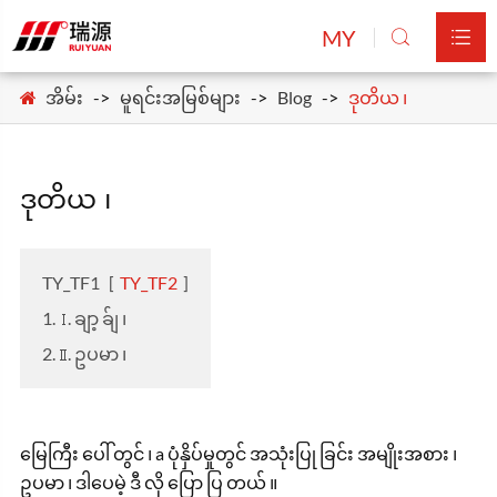
MY


အိမ်း
မူရင်းအမြစ်များ
Blog
ဒုတိယ ၊
ဒုတိယ ၊
TY_TF1
[
TY_TF2
]
1. Ⅰ. ချာ့ ခ်ျ ၊
2. Ⅱ. ဥပမာ ၊
မြေကြီး ပေါ် တွင် ၊ a ပုံနှိပ်မှုတွင် အသုံးပြု ခြင်း အမျိုးအစား ၊
ဥပမာ ၊ ဒါပေမဲ့ ဒီ လို ပြော ပြ တယ် ။