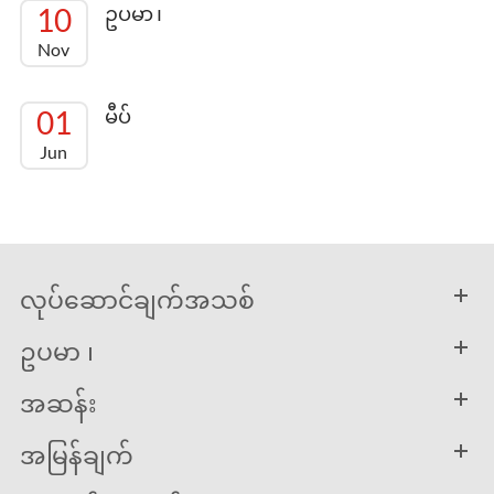
10
ဥပမာ ၊
Nov
01
မီပ်
Jun
လုပ်ဆောင်ချက်အသစ်
ဥပမာ ၊
အဆန်း
အမြန်ချက်