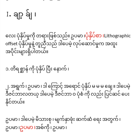
Ⅰ. ချာ့ ခ်ျ ၊
ပုံနှိပ်စာ ၊
လေး ပုံနှိပ်မှုကို တရားဖြစ်သည်။ ဥပမာ ၊
Lithographic
offset ပုံနှိပ်မှုနဲ့ တူညီသည် ဒါပေမဲ့ လုပ်ဆောင်မှုက အထူး
အပိုင်းများရှိပါတယ်။
၁. တိရစ္ဆာန် ကို ပုံနှိပ် ပြီး နောက် ၊
၂. အရွက် ၊ ဥပမာ ၊ ဒါ ကြောင့် အရောင် ပုံနှိပ် မ မ မ ချေ ။ ဒါပေမဲ့
ဒီဇင်ဘာလတယ္ ဒါပေမဲ့ ဒီဇင်ဘာ ဝ ပုံစံ ကို လည်း ပြင်ဆင် ပေး
နိုင်တယ်။
ဥပမာ ၊ ဒါပေမဲ့ မိသားစု ၊ မျက်နှာဖုံး ဆက်ဆံ ရေး အတွက် ၊
ဥပမာ ၊
ဥပမာ ၊
အစ်ကို ၊ ဥပမာ ၊