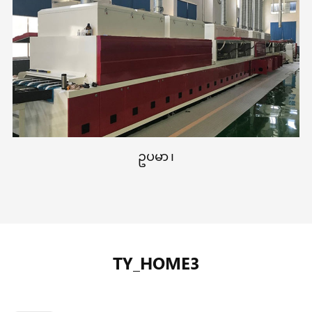
ဥပမာ ၊
TY_HOME3