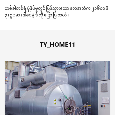
တစ်ခါတစ်ရံ ပုံနှိပ်မှုတွင် ပြန်သွားသော လေအသံက ၂၁၆၀၀ နီ
၃ ၊ ဥပမာ ၊ ဒါပေမဲ့ ဒီ လို ပြော ပြ တယ် ။
TY_HOME11