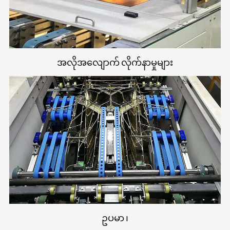
အလိုအလျောက် လိုက်နာမှုများ
ဥပမာ ၊