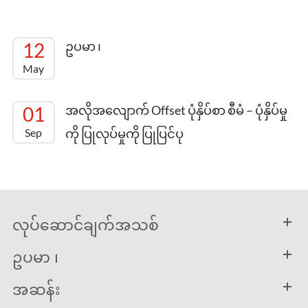
12
ဥပမာ ၊
May
01
အလိုအလျောက် Offset ပုံနှိပ်စာ စီမံ – ပုံနှိပ်မှု
Sep
ကို ပြုလုပ်မှုကို ပြုပြင်ပု
လုပ်ဆောင်ချက်အသစ်
ဥပမာ ၊
အဆန်း