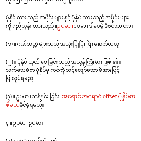
ပုံနှိပ် ထား သည့် အပိုင်း များ နှင့် ပုံနှိပ် ထား သည့် အပိုင်း များ
ဥပမာ ၊
ကို ရည်ညွှန်း ထားသည် ။
ဥပမာ ၊ ဒါပေမဲ့ ဒီဇင်ဘာ ဟာ ၊
( ၁) ။ ဂုဏ်သတ္တိ များသည် အသုံးပြုပြီး ပြီး နောက်တယ္
( ၂) ။ ပုံနှိပ် ထုတ် ဝေ ခြင်း သည် အလွန် ကြီးမား ဖြစ် ၏ ။
သက်သေခံစာ ပုံနှိပ်မှု ကင်ကို သင့်လျော်သော ဖိအားဖြင့်
ပြုလုပ်ရမည်။
အရောင် အရောင် offset ပုံနှိပ်စာ
(၃) ။ ဥပမာ ၊ သန့်ရှင်း ခြင်း ၊
စီမယ်
ခိုင်ခံ့ရမည်။
၄ ။ ဥပမာ ၊ ဥပမာ ၊
(၅) ။ ဥပမာ ၊ အစ်ကို ရေခဲ့