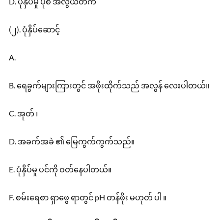
D. ပုံနှိပ်မှု ပုံစံ အလွယ်တက်
(၂). ပုံနှိပ်ဆောင့်
A.
B. ရေခွက်များကြားတွင် အဖိုးထိုက်သည် အလွန် လေးပါတယ်။
C. အုတ် ၊
D. အခက်အခဲ ၏ မြေကွက်ကွက်သည်။
E. ပုံနှိပ်မှု ပင်ကို ဝတ်နေပါတယ်။
F. စမ်းရေစာ ရှာဖွေ ရာတွင် pH တန်ဖိုး မဟုတ် ပါ ။