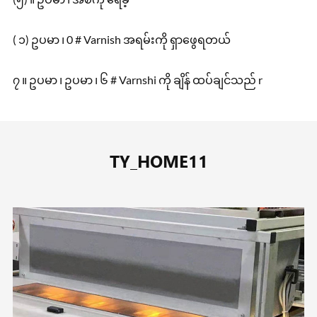
( ၁) ဥပမာ ၊ 0 # Varnish အရမ်းကို ရှာဖွေရတယ်
၇ ။ ဥပမာ ၊ ဥပမာ ၊ ၆ # Varnshi ကို ချိန် ထပ်ချင်သည် r
TY_HOME11