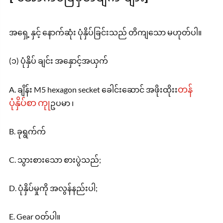
အရှေ့ နှင့် နောက်ဆုံး ပုံနှိပ်ခြင်းသည် တိကျသော မဟုတ်ပါ။
(၁) ပုံနှိပ် ချင်း အနှောင့်အယှက်
တန်
A. ချိန်း M5 hexagon secket ခေါင်းဆောင် အဖိုးထိုးး
ပုံနှိပ်စာ ကုု
ဥပမာ ၊
B. ခုရွက်က်
C. သွားစားသော စားပွဲသည်;
D. ပုံနှိပ်မှုကို အလွန်နည်းပါ;
E. Gear ဝတ်ပါ။