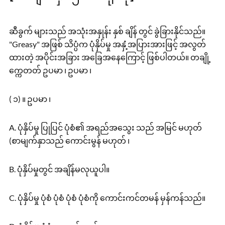
ဆီခွက် များသည် အသုံးအနှုန်း နှစ် ချိန် တွင် ခွဲခြားနိုင်သည်။
"Greasy" အဖြစ် သိပ္ပံက ပုံနှိပ်မှု အနှံ့အပြားအားဖြင့် အလွတ်
ထားတဲ့ အပိုင်းအခြား အခြေအနေကြောင့် ဖြစ်ပါတယ်။ တချို့
က္ကေတတ် ဥပမာ ၊ ဥပမာ ၊
( ၁) ။ ဥပမာ ၊
A. ပုံနှိပ်မှု ပြုပြင် ပုံစံ၏ အရည်အသွေး သည် အမြင် မဟုတ်
(စာမျက်နှာသည် ကောင်းမွန် မဟုတ် ၊
B. ပုံနှိပ်မှုတွင် အချိန်မလုယူပါ။
C. ပုံနှိပ်မှု ပုံစံ ပုံစံ ပုံစံ ပုံစံကို ကောင်းကင်တမန် မှန်ကန်သည်။