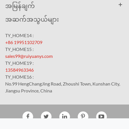
အမြန်ချက်
အဆက်အသွယ်များ
TY_HOME14 :
+86 19951102709
TY_HOME15 :
sales99@ruiyuanys.com
TY_HOME19 :
13584963346
TY_HOME16 :
No.99 HengChangJing Road, Zhoushi Town, Kunshan City,
Jiangsu Province, China
TY_2020
Kunshan RUIYUAN Intelligent Equipment Co., Ltd.