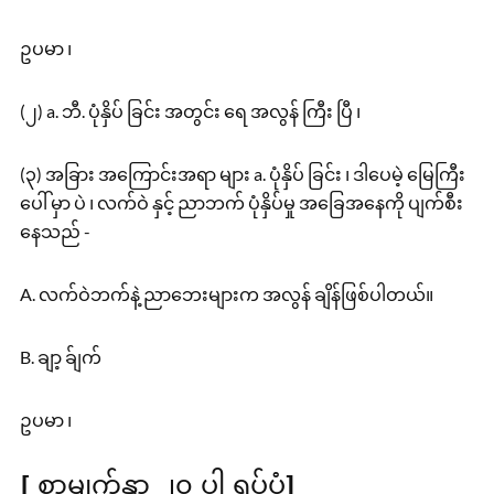
ဥပမာ ၊
(၂) a. ဘီ. ပုံနှိပ် ခြင်း အတွင်း ရေ အလွန် ကြီး ပြီ ၊
(၃) အခြား အကြောင်းအရာ များ a. ပုံနှိပ် ခြင်း ၊ ဒါပေမဲ့ မြေကြီး
ပေါ် မှာ ပဲ ၊ လက်ဝဲ နှင့် ညာဘက် ပုံနှိပ်မှု အခြေအနေကို ပျက်စီး
နေသည် -
A. လက်ဝဲဘက်နဲ့ ညာဘေးများက အလွန် ချိန်ဖြစ်ပါတယ်။
B. ချာ့ ခ်ျက်
ဥပမာ ၊
[ စာမျက်နှာ ၂၀ ပါ ရုပ်ပုံ]