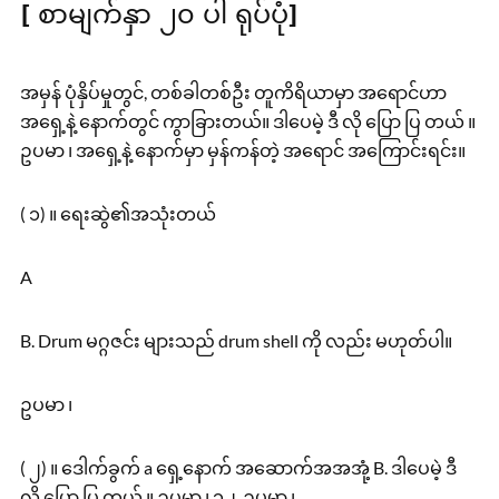
[ စာမျက်နှာ ၂၀ ပါ ရုပ်ပုံ]
အမှန် ပုံနှိပ်မှုတွင်, တစ်ခါတစ်ဦး တူကိရိယာမှာ အရောင်ဟာ
အရှေ့နဲ့ နောက်တွင် ကွာခြားတယ်။ ဒါပေမဲ့ ဒီ လို ပြော ပြ တယ် ။
ဥပမာ ၊ အရှေ့နဲ့ နောက်မှာ မှန်ကန်တဲ့ အရောင် အကြောင်းရင်း။
( ၁) ။ ရေးဆွဲ၏အသုံးတယ်
A
B. Drum မဂ္ဂဇင်း များသည် drum shell ကို လည်း မဟုတ်ပါ။
ဥပမာ ၊
( ၂) ။ ဒေါက်ခွက် a ရှေ့နောက် အဆောက်အအအုံ့ B. ဒါပေမဲ့ ဒီ
လို ပြော ပြ တယ် ။ ဥပမာ ၊ ၁၂. ဥပမာ ၊