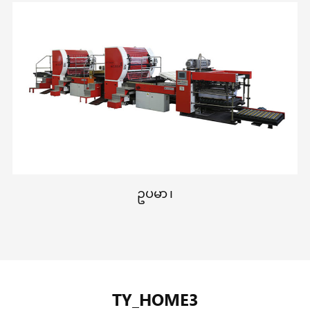
ဥပမာ ၊
TY_HOME3